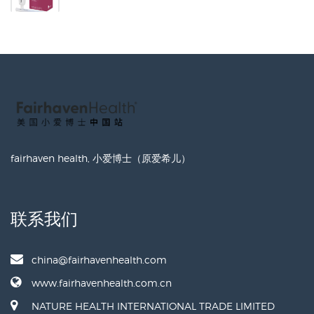
fairhaven health, 小爱博士（原爱希儿）
联系我们
china@fairhavenhealth.com
www.fairhavenhealth.com.cn
NATURE HEALTH INTERNATIONAL TRADE LIMITED