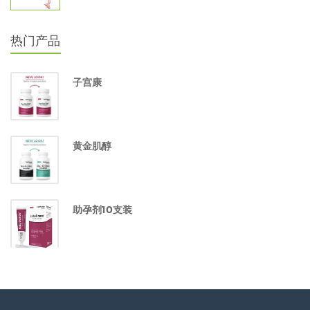
热门产品
子宫康
黄金肌醇
助孕剂10支装