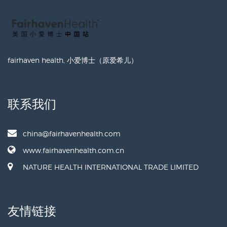
fairhaven health, 小爱博士（原爱希儿）
联系我们
china@fairhavenhealth.com
www.fairhavenhealth.com.cn
NATURE HEALTH INTERNATIONAL TRADE LIMITED
友情链接