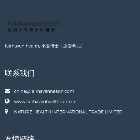
fairhaven health, 小爱博士（原爱希儿）
联系我们
china@fairhavenhealth.com
www.fairhavenhealth.com.cn
NATURE HEALTH INTERNATIONAL TRADE LIMITED
友情链接