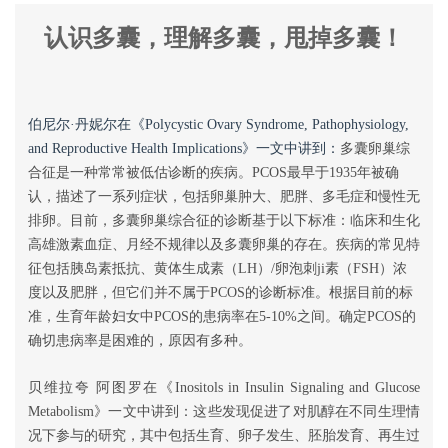
认识多囊，理解多囊，甩掉多囊！
伯尼尔·丹妮尔在《Polycystic Ovary Syndrome, Pathophysiology,
and Reproductive Health Implications》一文中讲到：
多囊卵巢综
合征是一种常常被低估诊断的疾病。PCOS最早于1935年被确
认，描述了一系列症状，包括卵巢肿大、肥胖、多毛症和慢性无
排卵。目前，多囊卵巢综合征的诊断基于以下标准：临床和生化
高雄激素血症、月经不规律以及多囊卵巢的存在。疾病的常见特
征包括胰岛素抵抗、黄体生成素（LH）/卵泡刺ji素（FSH）浓
度以及肥胖，但它们并不属于PCOS的诊断标准。根据目前的标
准，生育年龄妇女中PCOS的患病率在5-10%之间。确定PCOS的
确切患病率是困难的，原因有多种。
贝维拉夸 阿图罗在《Inositols in Insulin Signaling and Glucose
Metabolism》一文中讲到：
这些发现促进了对肌醇在不同生理情
况下参与的研究，其中包括生育、卵子发生、胚胎发育、再生过