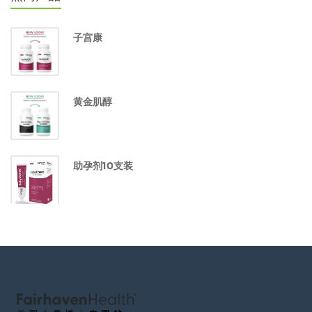
子宫康
黄金肌醇
助孕剂10支装