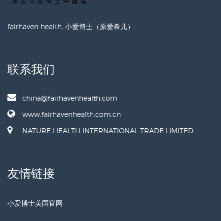
fairhaven health, 小爱博士（原爱希儿）
联系我们
china@fairhavenhealth.com
www.fairhavenhealth.com.cn
NATURE HEALTH INTERNATIONAL TRADE LIMITED
友情链接
小爱博士美国官网