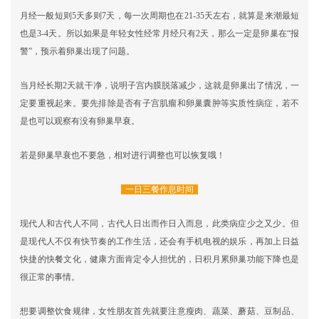
月经一般短则5天多则7天，每一次周期也在21-35天左右，就算是来潮最短
也是3-4天。所以如果是年轻女性经常月经只有2天，那么一定是卵巢在“报
警”，预示着卵巢出现了问题。
当月经长期2天就干净，说明子宫内膜脱落减少，这就是卵巢出了情况，一
定要重视起来。要先排除是否有子宫肌瘤和卵巢囊肿等实质性病症，若不
是也可以观察有没有卵巢早衰。
若是卵巢早衰也不要急，相对进行调整也可以恢复哦！
一日三餐作息时间
现代人和古代人不同，古代人日出而作日入而息，此类病症少之又少。但
是现代人不仅有快节奏的工作生活，还会有手机电视的娱乐，再加上日益
快捷的快餐文化，健康方面肯定令人担忧的，日积月累卵巢功能下降也是
很正常的事情。
想要调整饮食规律，女性朋友首先就要注意瘦肉、蔬菜、蘑菇、豆制品、